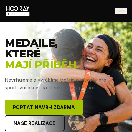
MEDAILE,
KTERÉ
MAJÍ PŘÍBĚH.
Navrhujeme a vyrábíme trofeje a medaile pro
sportovní akce, na které se nezapomíná.
POPTAT NÁVRH ZDARMA
NAŠE REALIZACE