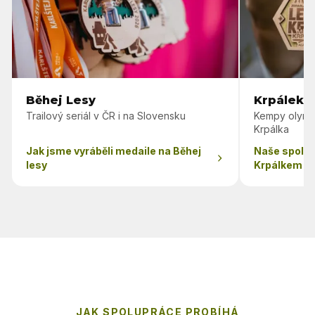
Běhej Lesy
Krpálek 
Trailový seriál v ČR i na Slovensku
Kempy olymp
Krpálka
Jak jsme vyráběli medaile na Běhej
Naše spolu
lesy
Krpálkem
JAK SPOLUPRÁCE PROBÍHÁ