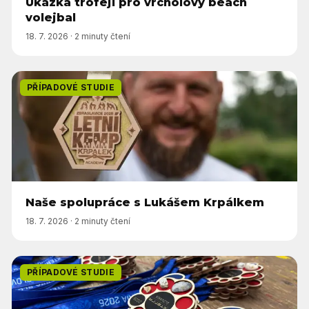
Ukázka trofejí pro vrcholový beach
volejbal
18. 7. 2026
·
2 minuty čtení
PŘÍPADOVÉ STUDIE
Naše spolupráce s Lukášem Krpálkem
18. 7. 2026
·
2 minuty čtení
PŘÍPADOVÉ STUDIE