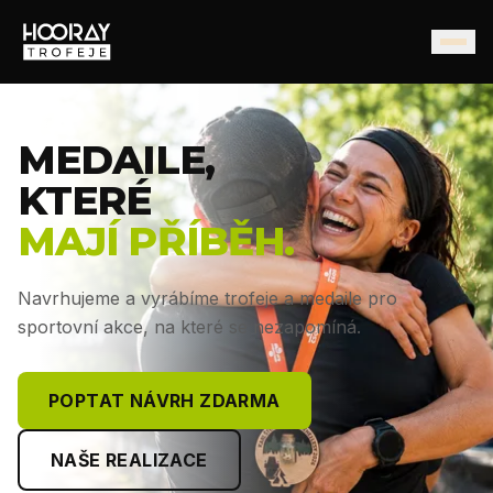
MEDAILE,
KTERÉ
MAJÍ PŘÍBĚH.
Navrhujeme a vyrábíme trofeje a medaile pro
sportovní akce, na které se nezapomíná.
POPTAT NÁVRH ZDARMA
NAŠE REALIZACE