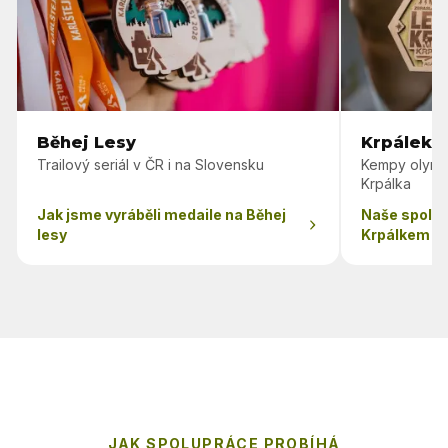
Běhej Lesy
Krpálek 
Trailový seriál v ČR i na Slovensku
Kempy olymp
Krpálka
Jak jsme vyráběli medaile na Běhej
Naše spolu
lesy
Krpálkem
JAK SPOLUPRÁCE PROBÍHÁ