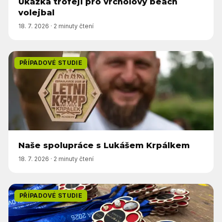
Ukázka trofejí pro vrcholový beach
volejbal
18. 7. 2026
·
2 minuty čtení
PŘÍPADOVÉ STUDIE
Naše spolupráce s Lukášem Krpálkem
18. 7. 2026
·
2 minuty čtení
PŘÍPADOVÉ STUDIE