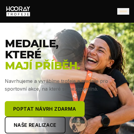
MEDAILE,
KTERÉ
MAJÍ PŘÍBĚH.
Navrhujeme a vyrábíme trofeje a medaile pro
sportovní akce, na které se nezapomíná.
POPTAT NÁVRH ZDARMA
NAŠE REALIZACE