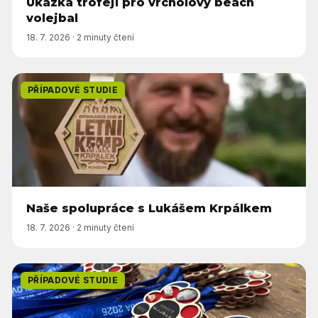
Ukázka trofejí pro vrcholový beach
volejbal
18. 7. 2026
·
2 minuty čtení
PŘÍPADOVÉ STUDIE
Naše spolupráce s Lukášem Krpálkem
18. 7. 2026
·
2 minuty čtení
PŘÍPADOVÉ STUDIE