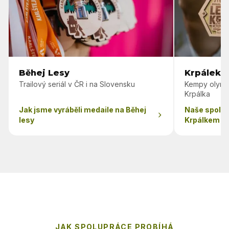
Běhej Lesy
Krpálek 
Trailový seriál v ČR i na Slovensku
Kempy olymp
Krpálka
Jak jsme vyráběli medaile na Běhej
Naše spolu
lesy
Krpálkem
JAK SPOLUPRÁCE PROBÍHÁ