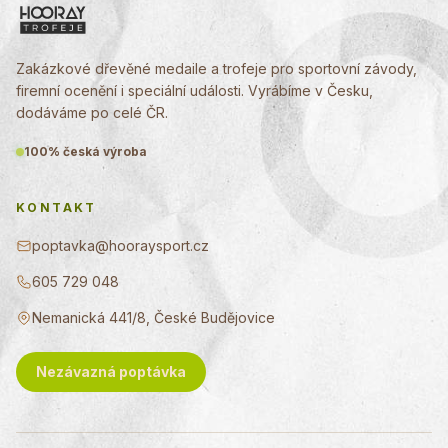
Zakázkové dřevěné medaile a trofeje pro sportovní závody,
firemní ocenění i speciální události. Vyrábíme v Česku,
dodáváme po celé ČR.
100% česká výroba
KONTAKT
poptavka@hooraysport.cz
605 729 048
Nemanická 441/8, České Budějovice
Nezávazná poptávka