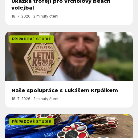
Ukázka trofejí pro vrcholový beach
volejbal
18. 7. 2026
·
2 minuty čtení
PŘÍPADOVÉ STUDIE
Naše spolupráce s Lukášem Krpálkem
18. 7. 2026
·
2 minuty čtení
PŘÍPADOVÉ STUDIE