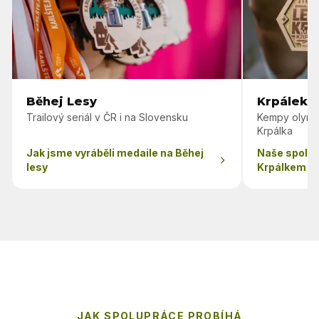
Běhej Lesy
Krpálek 
Trailový seriál v ČR i na Slovensku
Kempy olymp
Krpálka
Jak jsme vyráběli medaile na Běhej
Naše spolu
lesy
Krpálkem
JAK SPOLUPRÁCE PROBÍHÁ