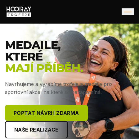
MEDAILE,
KTERÉ
MAJÍ PŘÍBĚH.
Navrhujeme a vyrábíme trofeje a medaile pro
sportovní akce, na které se nezapomíná.
POPTAT NÁVRH ZDARMA
NAŠE REALIZACE