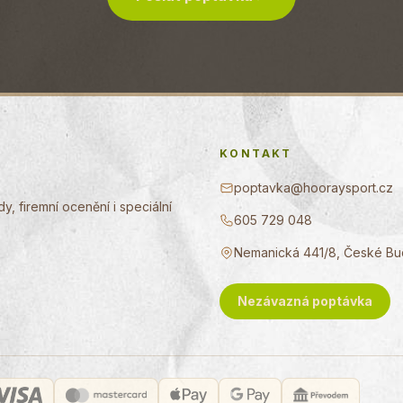
KONTAKT
poptavka@hooraysport.cz
, firemní ocenění i speciální
605 729 048
Nemanická 441/8, České Bu
Nezávazná poptávka