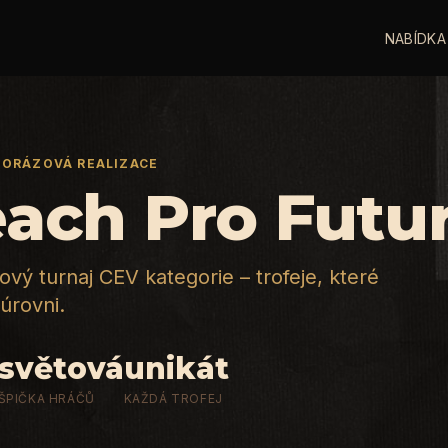
NABÍDKA
NORÁZOVÁ REALIZACE
ach Pro Futu
vý turnaj CEV kategorie – trofeje, které
úrovni.
světová
unikát
ŠPIČKA HRÁČŮ
KAŽDÁ TROFEJ