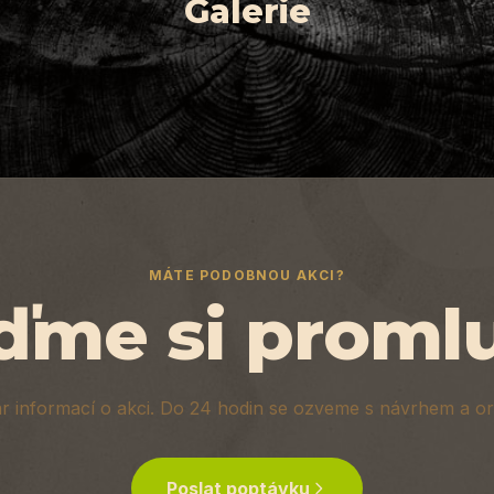
Galerie
Z
k
r
MÁTE PODOBNOU AKCI?
ďme si promlu
r informací o akci. Do 24 hodin se ozveme s návrhem a or
Poslat poptávku