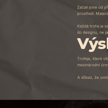
Začali jsme od p
prostředí. Mater
Každá trofej je 
do designu, ne j
Výs
Trofeje, které v
mezinárodní úrov
A důkaz, že umím