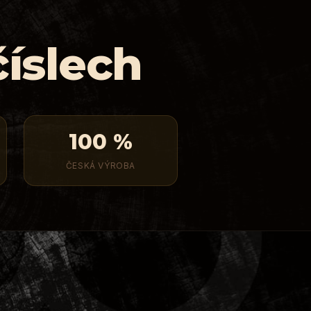
íslech
100 %
ČESKÁ VÝROBA