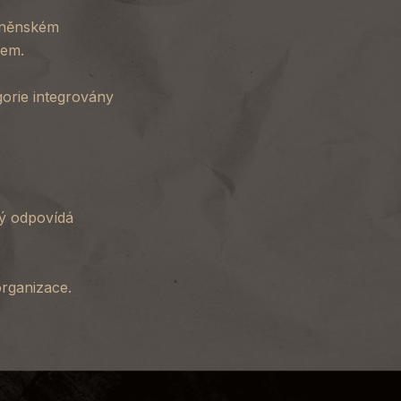
brněnském
rem.
gorie integrovány
rý odpovídá
organizace.