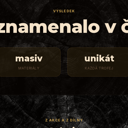
VÝSLEDEK
 znamenalo v č
masiv
unikát
MATERIÁLY
KAŽDÁ TROFEJ
Z AKCE A Z DÍLNY