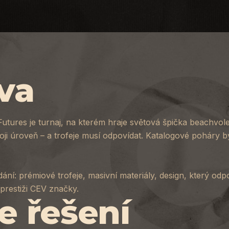
va
tures je turnaj, na kterém hraje světová špička beachvol
voji úroveň – a trofeje musí odpovídat. Katalogové poháry b
dání: prémiové trofeje, masivní materiály, design, který od
 prestiži CEV značky.
e řešení