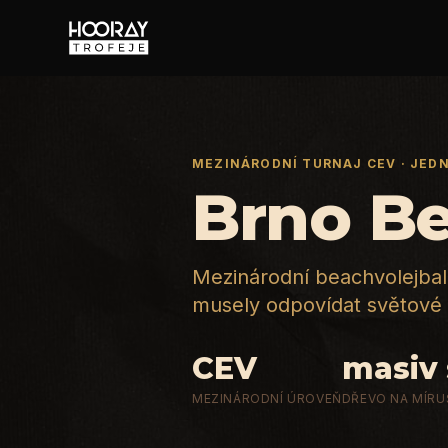
MEZINÁRODNÍ TURNAJ CEV · JED
Brno Be
Mezinárodní beachvolejbalo
musely odpovídat světové 
CEV
masiv
MEZINÁRODNÍ ÚROVEŇ
DŘEVO NA MÍRU