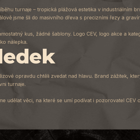
říběhu turnaje – tropická plážová estetika v industriálním 
iálově jsme šli do masivního dřeva s precizními řezy a graví
samostatný kus, žádné šablony. Logo CEV, logo akce a kate
ako nálepka.
ledek
ítězové opravdu chtěli zvedat nad hlavu. Brand zážitek, kte
ni turnaje.
e udělat věci, na které se umí podívat i pozorovatel CEV 