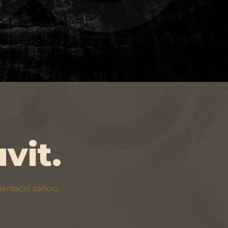
 náčrtu
ealizaci
vit.
ientační cenou.