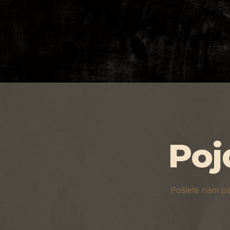
Detail
CEV
materiálové
turnaj
vrstvy
Poj
Pošlete nám pá