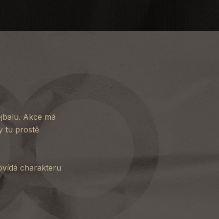
ejbalu. Akce má
y tu prostě
povídá charakteru