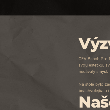
Výz
CEV Beach Pro Fu
svou estetiku, s
nedávaly smysl.
Na stole bylo za
beachvolejbalu i
Naš