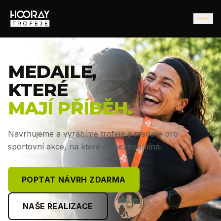
MEDAILE,
KTERÉ
MAJÍ PŘÍBĚH.
Navrhujeme a vyrábíme trofeje a medaile pro
sportovní akce, na které se nezapomíná.
POPTAT NÁVRH ZDARMA
NAŠE REALIZACE