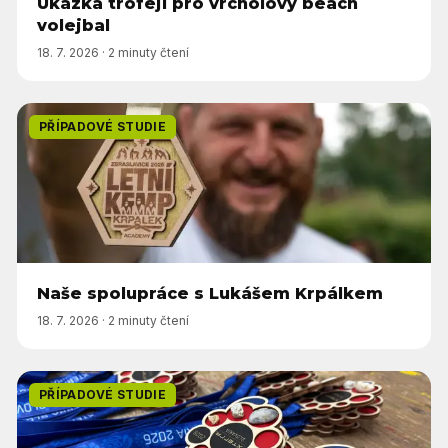
Ukázka trofejí pro vrcholový beach
volejbal
18. 7. 2026
·
2 minuty čtení
PŘÍPADOVÉ STUDIE
Naše spolupráce s Lukášem Krpálkem
18. 7. 2026
·
2 minuty čtení
PŘÍPADOVÉ STUDIE