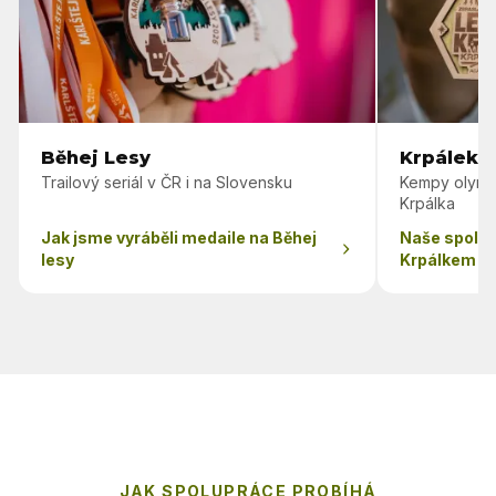
Běhej Lesy
Krpálek 
Trailový seriál v ČR i na Slovensku
Kempy olymp
Krpálka
Jak jsme vyráběli medaile na Běhej
Naše spolu
lesy
Krpálkem
JAK SPOLUPRÁCE PROBÍHÁ