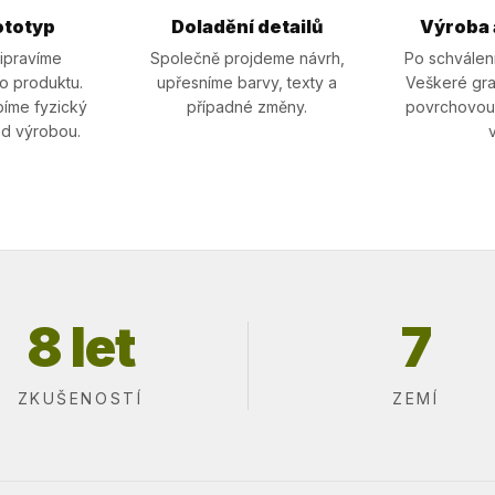
ototyp
Doladění detailů
Výroba 
ipravíme
Společně projdeme návrh,
Po schválen
ho produktu.
upřesníme barvy, texty a
Veškeré grav
íme fyzický
případné změny.
povrchovou
ed výrobou.
8 let
7
ZKUŠENOSTÍ
ZEMÍ