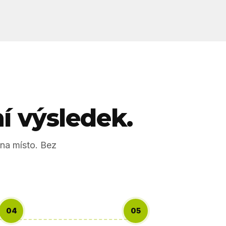
í výsledek.
na místo. Bez
04
05