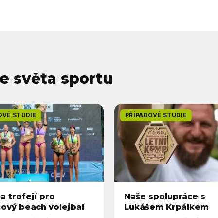
ze světa sportu
OVÉ STUDIE
PŘÍPADOVÉ STUDIE
a trofejí pro
Naše spolupráce s
lový beach volejbal
Lukášem Krpálkem