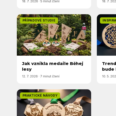
18. 7. 2026
·
5 minut čtení
18. 7. 20
PŘÍPADOVÉ STUDIE
INSPIR
Jak vznikla medaile Běhej
Trend
lesy
bude 
12. 7. 2026
·
7 minut čtení
10. 5. 20
PRAKTICKÉ NÁVODY