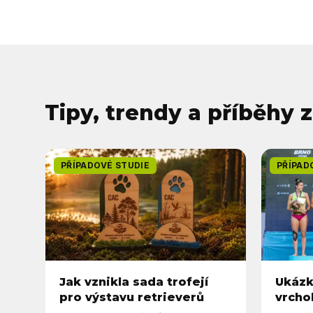
Tipy, trendy a příběhy 
PŘÍPADOVÉ STUDIE
PŘÍPAD
Jak vznikla sada trofejí
Ukázk
pro výstavu retrieverů
vrcho