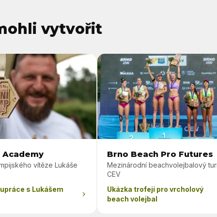
ohli vytvořit
k Academy
Brno Beach Pro Futures
mpijského vítěze Lukáše
Mezinárodní beachvolejbalový tur
CEV
lupráce s Lukášem
Ukázka trofejí pro vrcholový
beach volejbal