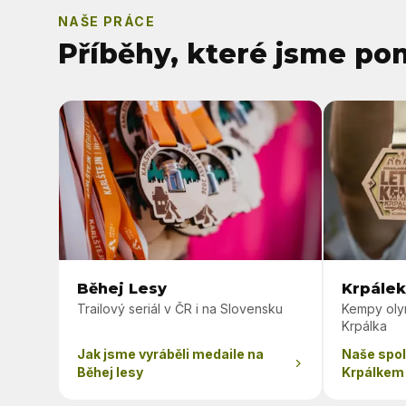
NAŠE PRÁCE
Příběhy, které jsme pom
Běhej Lesy
Krpále
Trailový seriál v ČR i na Slovensku
Kempy oly
Krpálka
Jak jsme vyráběli medaile na
Naše spo
Běhej lesy
Krpálkem