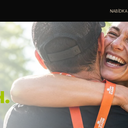
NABÍDKA
.