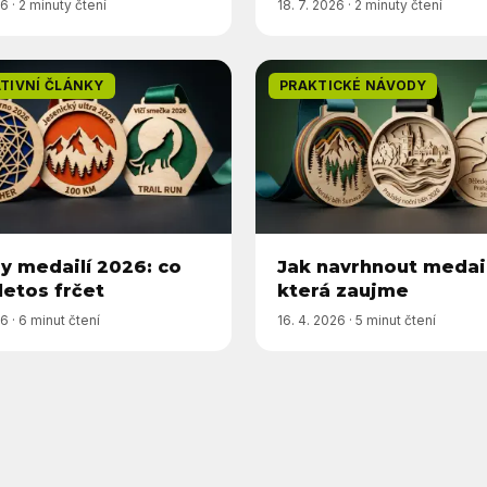
26
·
2 minuty čtení
18. 7. 2026
·
2 minuty čtení
ATIVNÍ ČLÁNKY
PRAKTICKÉ NÁVODY
y medailí 2026: co
Jak navrhnout medail
letos frčet
která zaujme
26
·
6 minut čtení
16. 4. 2026
·
5 minut čtení