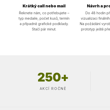
Krátký call nebo mail
Návrh a pr
Řeknete nám, co potřebujete –
Do 48 hodin př
typ medaile, počet kusů, termín
vizualizaci finální
a případně grafické podklady.
Na požádání vyrob
Stačí pár minut.
prototyp ještě př
250+
AKCÍ ROČNĚ