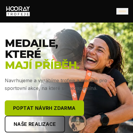
MEDAILE,
KTERÉ
MAJÍ PŘÍBĚH.
Navrhujeme a vyrábíme trofeje a medaile pro
sportovní akce, na které se nezapomíná.
POPTAT NÁVRH ZDARMA
NAŠE REALIZACE