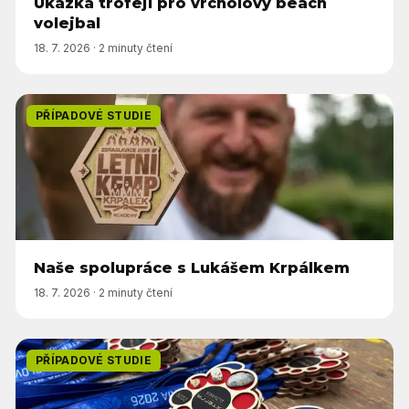
Ukázka trofejí pro vrcholový beach
volejbal
18. 7. 2026
·
2 minuty čtení
PŘÍPADOVÉ STUDIE
Naše spolupráce s Lukášem Krpálkem
18. 7. 2026
·
2 minuty čtení
PŘÍPADOVÉ STUDIE