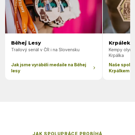
Běhej Lesy
Krpálek 
Trailový seriál v ČR i na Slovensku
Kempy olymp
Krpálka
Jak jsme vyráběli medaile na Běhej
Naše spolu
lesy
Krpálkem
JAK SPOLUPRÁCE PROBÍHÁ