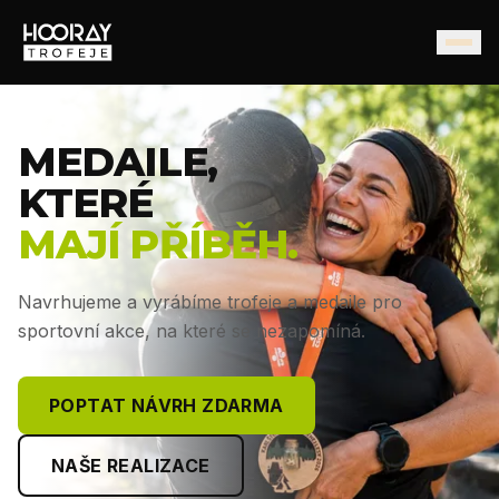
MEDAILE,
KTERÉ
MAJÍ PŘÍBĚH.
Navrhujeme a vyrábíme trofeje a medaile pro
sportovní akce, na které se nezapomíná.
POPTAT NÁVRH ZDARMA
NAŠE REALIZACE