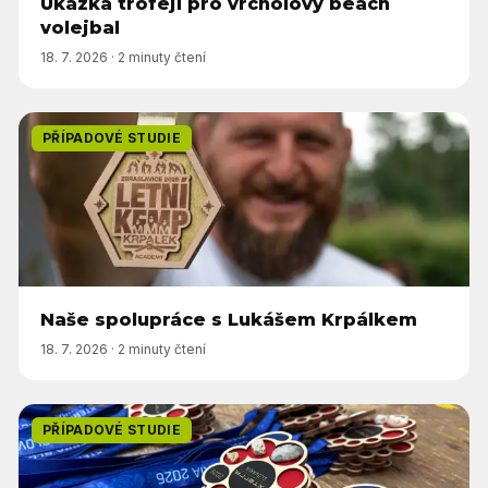
Ukázka trofejí pro vrcholový beach
volejbal
18. 7. 2026
·
2 minuty čtení
PŘÍPADOVÉ STUDIE
Naše spolupráce s Lukášem Krpálkem
18. 7. 2026
·
2 minuty čtení
PŘÍPADOVÉ STUDIE