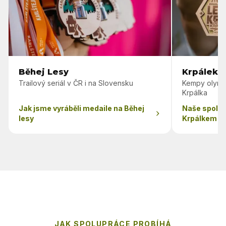
Běhej Lesy
Krpálek 
Trailový seriál v ČR i na Slovensku
Kempy olymp
Krpálka
Jak jsme vyráběli medaile na Běhej
Naše spolu
lesy
Krpálkem
JAK SPOLUPRÁCE PROBÍHÁ