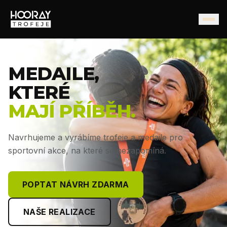
MEDAILE,
KTERÉ
MAJÍ PŘÍBĚH.
Navrhujeme a vyrábíme trofeje a medaile pro
sportovní akce, na které se nezapomíná.
POPTAT NÁVRH ZDARMA
NAŠE REALIZACE