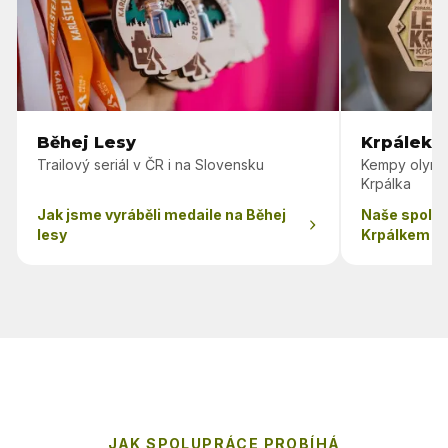
Běhej Lesy
Krpálek 
Trailový seriál v ČR i na Slovensku
Kempy olymp
Krpálka
Jak jsme vyráběli medaile na Běhej
Naše spolu
lesy
Krpálkem
JAK SPOLUPRÁCE PROBÍHÁ