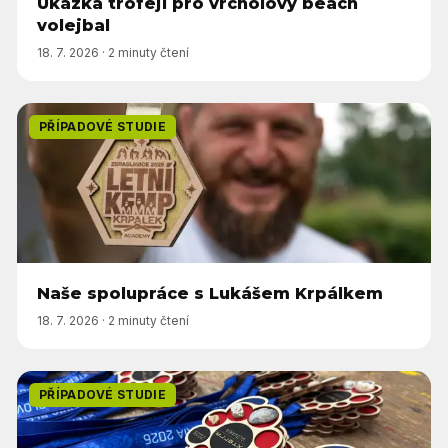
Ukázka trofejí pro vrcholový beach
volejbal
18. 7. 2026
·
2 minuty čtení
PŘÍPADOVÉ STUDIE
Naše spolupráce s Lukášem Krpálkem
18. 7. 2026
·
2 minuty čtení
PŘÍPADOVÉ STUDIE