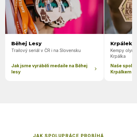
Běhej Lesy
Krpálek 
Trailový seriál v ČR i na Slovensku
Kempy olymp
Krpálka
Jak jsme vyráběli medaile na Běhej
Naše spolu
lesy
Krpálkem
JAK SPOLUPRÁCE PROBÍHÁ