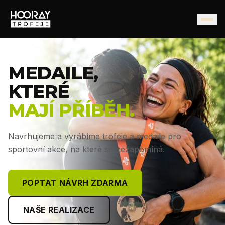
MEDAILE,
KTERÉ
MAJÍ PŘÍBĚH.
Navrhujeme a vyrábíme trofeje a medaile pro
sportovní akce, na které se nezapomíná.
POPTAT NÁVRH ZDARMA
NAŠE REALIZACE