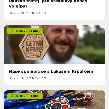
Ukázka trofejí pro vrcholový beach
volejbal
18. 7. 2026
·
2 minuty čtení
PŘÍPADOVÉ STUDIE
Naše spolupráce s Lukášem Krpálkem
18. 7. 2026
·
2 minuty čtení
PŘÍPADOVÉ STUDIE