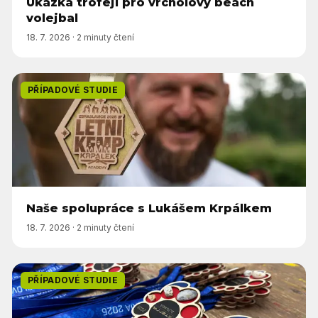
Ukázka trofejí pro vrcholový beach
volejbal
18. 7. 2026
·
2 minuty čtení
PŘÍPADOVÉ STUDIE
Naše spolupráce s Lukášem Krpálkem
18. 7. 2026
·
2 minuty čtení
PŘÍPADOVÉ STUDIE