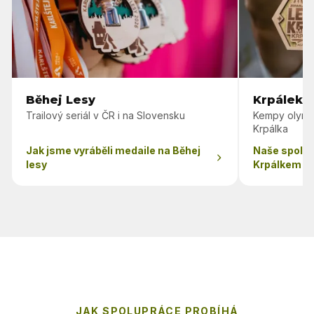
Běhej Lesy
Krpálek 
Trailový seriál v ČR i na Slovensku
Kempy olymp
Krpálka
Jak jsme vyráběli medaile na Běhej
Naše spolu
lesy
Krpálkem
JAK SPOLUPRÁCE PROBÍHÁ