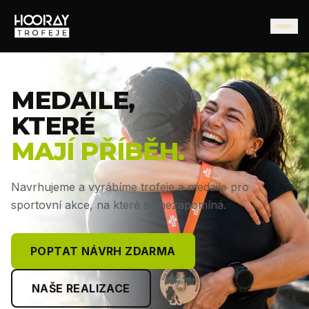
MEDAILE,
KTERÉ
MAJÍ PŘÍBĚH.
Navrhujeme a vyrábíme trofeje a medaile pro
sportovní akce, na které se nezapomíná.
POPTAT NÁVRH ZDARMA
NAŠE REALIZACE