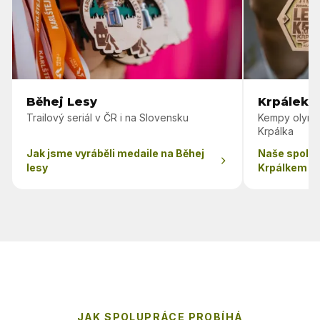
Běhej Lesy
Krpálek 
Trailový seriál v ČR i na Slovensku
Kempy olymp
Krpálka
Jak jsme vyráběli medaile na Běhej
Naše spolu
lesy
Krpálkem
JAK SPOLUPRÁCE PROBÍHÁ