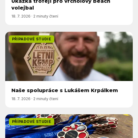
Ukázka trofejí pro vrcholový beach
volejbal
18. 7. 2026
·
2 minuty čtení
PŘÍPADOVÉ STUDIE
Naše spolupráce s Lukášem Krpálkem
18. 7. 2026
·
2 minuty čtení
PŘÍPADOVÉ STUDIE