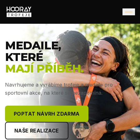
MEDAILE,
KTERÉ
MAJÍ PŘÍBĚH.
Navrhujeme a vyrábíme trofeje a medaile pro
sportovní akce, na které se nezapomíná.
POPTAT NÁVRH ZDARMA
NAŠE REALIZACE