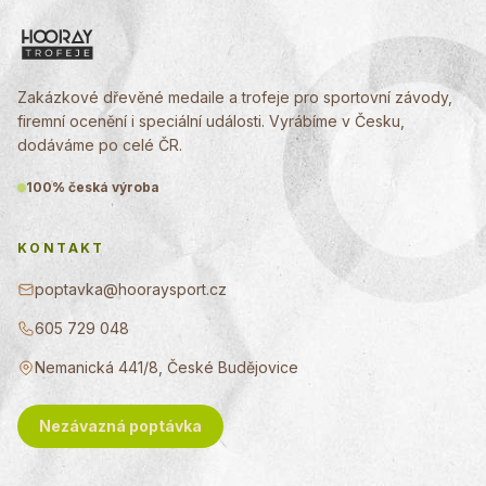
Zakázkové dřevěné medaile a trofeje pro sportovní závody,
firemní ocenění i speciální události. Vyrábíme v Česku,
dodáváme po celé ČR.
100% česká výroba
KONTAKT
poptavka@hooraysport.cz
605 729 048
Nemanická 441/8, České Budějovice
Nezávazná poptávka