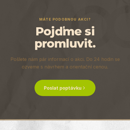
MÁTE PODOBNOU AKCI?
Pojďme si
promluvit.
Pošlete nám pár informací o akci. Do 24 hodin se
ozveme s návrhem a orientační cenou.
Poslat poptávku