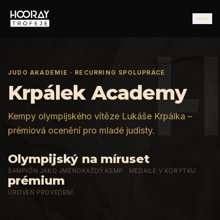
JUDO AKADEMIE · RECURRING SPOLUPRÁCE
Krpálek Academy
Kempy olympijského vítěze Lukáše Krpálka –
prémiová ocenění pro mladé judisty.
Olympijský
na míru
set
ŠAMPIÓN JAKO JMÉNO
KAŽDÝ KEMP
MEDAILE V KORYTKU
prémium
ÚROVEŇ PROVEDENÍ