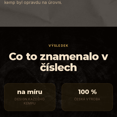
kemp byl opravdu na úrovni.
VÝSLEDEK
Co to znamenalo v
číslech
na míru
100 %
DESIGN KAŽDÉHO
ČESKÁ VÝROBA
KEMPU