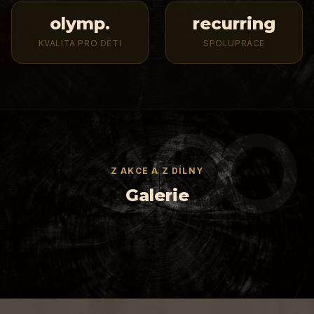
olymp.
recurring
KVALITA PRO DĚTI
SPOLUPRÁCE
Set
Z AKCE A Z DÍLNY
medailí
Galerie
v
Detail
korytku
gravíru